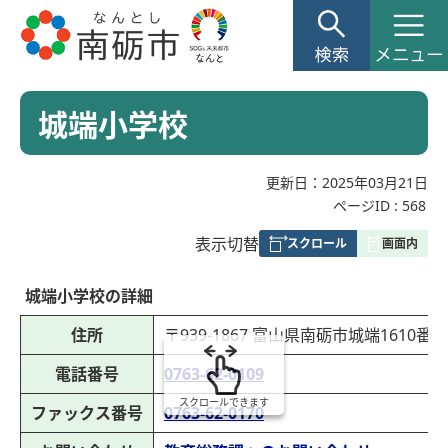
城端小学校
更新日：2025年03月21日
ページID :
568
表
表示切替
組
み
城端小学校の詳細
の
住所
〒939-1867 富山県南砺市城端1610番地
電話番号
0763-62-0109
スクロールできます
ファックス番号
0763-62-0170