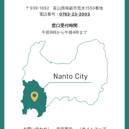
〒939-1692 富山県南砺市荒木1550番地
電話番号：
0763-23-2003
窓口受付時間
午前9時から午後4時まで
南
砺
市
の
位
置
を
記
し
た
地
図
。
お問い合わせ
庁舎案内
サイトマップ