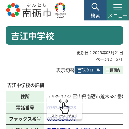
吉江中学校
更新日：2025年03月21日
ページID :
571
表
表示切替
組
み
吉江中学校の詳細
の
住所
〒939-1732 富山県南砺市荒木581番地
電話番号
0763-52-0328
スクロールできます
ファックス番号
0763-52-0377