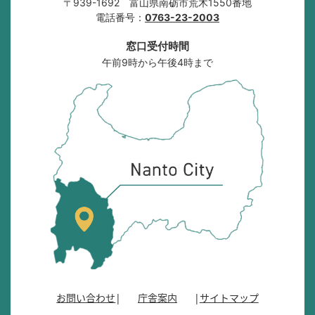
〒939-1692 富山県南砺市荒木1550番地
電話番号：
0763-23-2003
窓口受付時間
午前9時から午後4時まで
南
砺
市
の
位
置
を
記
し
た
地
図
。
お問い合わせ
庁舎案内
サイトマップ
富