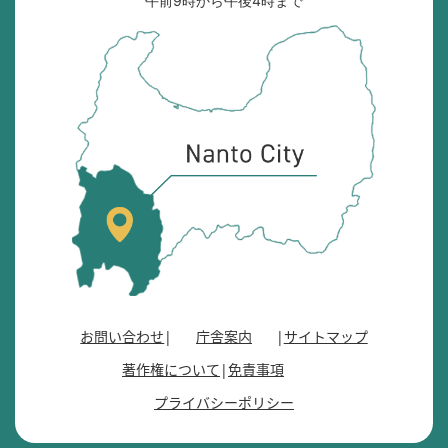
午前9時から午後4時まで
南
砺
市
の
位
置
を
記
し
た
地
図
。
お問い合わせ
庁舎案内
サイトマップ
富
著作権について
免責事項
山
県
プライバシーポリシー
の
南