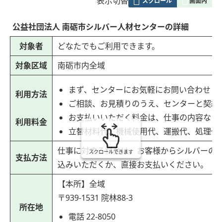
表
表示切替
組
み
公益社団法人 南砺市シルバー人材センターの詳細
の
対象者
どなたでもご利用できます。
対象区域
南砺市内全域
まず、センターにお気軽にお問い合わせく
利用方法
ご相談、お見積りのうえ、センターと契約
お支払いいただく料金は、仕事の内容など
利用料金
立替材料代、機械使用代、運搬代、処理代
仕事に対する料金は、お客様からシルバーの
スクロールできます
支払方法
込みいただくか、直接お支払いください。
【本所】全域
〒939-1531 院林88-3
所在地
電話 22-8050