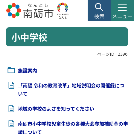
小中学校
ページID :
2396
施設案内
「南砺 令和の教育改革」地域説明会の開催録につ
いて
地域の学校のよさを知ってください
南砺市小中学校児童生徒の各種大会参加補助金の申
請について