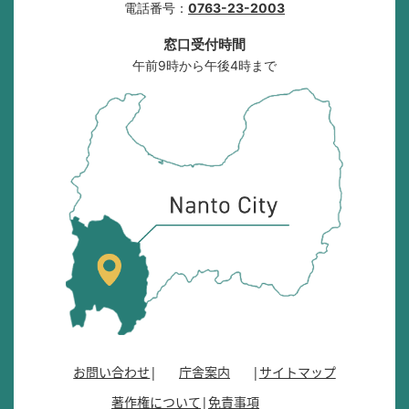
電話番号：
0763-23-2003
窓口受付時間
午前9時から午後4時まで
南
砺
市
の
位
置
を
記
し
た
地
図
。
お問い合わせ
庁舎案内
サイトマップ
富
著作権について
免責事項
山