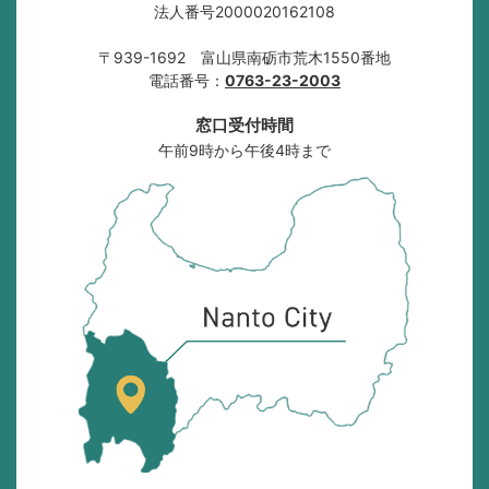
法人番号2000020162108
〒939-1692 富山県南砺市荒木1550番地
電話番号：
0763-23-2003
窓口受付時間
午前9時から午後4時まで
南
砺
市
の
位
置
を
記
し
た
地
図