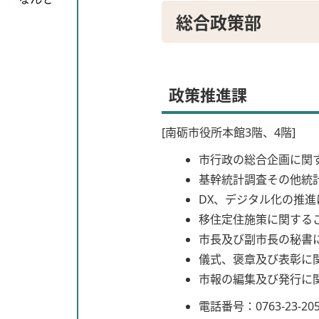
総合政策部
政策推進課
[南砺市役所本館3階、4階]
市行政の総合企画に関
基幹統計調査その他統
DX、デジタル化の推
移住定住施策に関する
市長及び副市長の秘書
儀式、褒章及び表彰に
市報の編集及び発行に
電話番号：0763-23-20