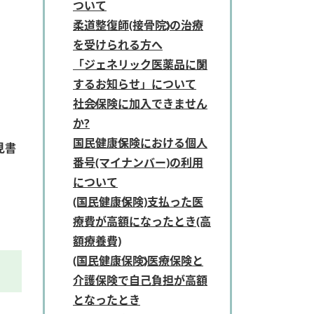
ついて
柔道整復師(接骨院)の治療
を受けられる方へ
「ジェネリック医薬品に関
するお知らせ」について
社会保険に加入できません
か?
国民健康保険における個人
見書
番号(マイナンバー)の利用
について
(国民健康保険)支払った医
療費が高額になったとき(高
額療養費)
(国民健康保険)医療保険と
介護保険で自己負担が高額
となったとき