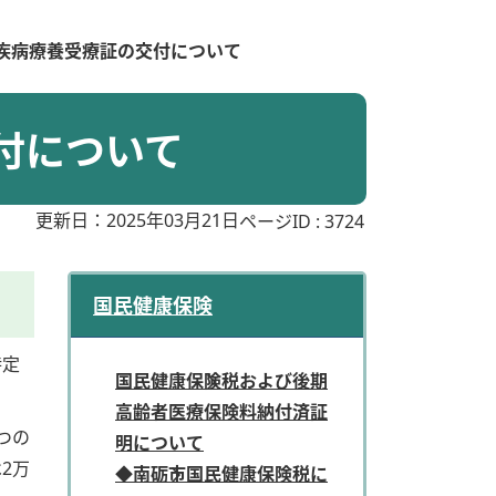
定疾病療養受療証の交付について
付について
更新日：2025年03月21日
ページID :
3724
国民健康保険
特定
国民健康保険税および後期
高齢者医療保険料納付済証
つの
明について
2万
◆南砺市国民健康保険税に