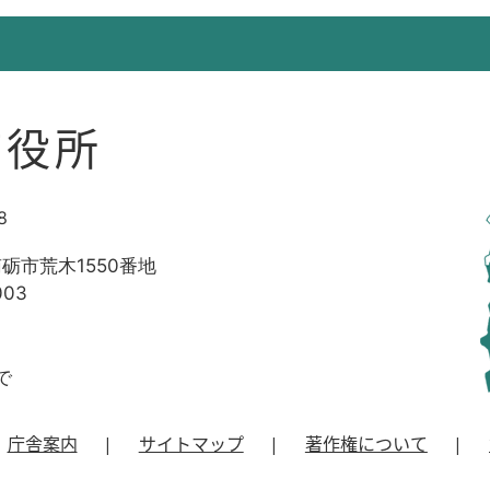
市役所
8
南砺市荒木1550番地
003
で
庁舎案内
サイトマップ
著作権について