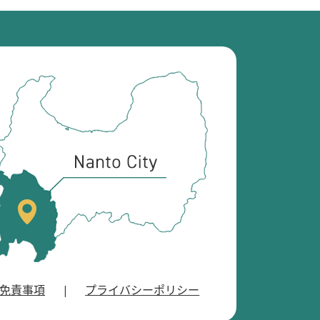
南
砺
市
の
位
置
を
記
し
た
地
図
。
免責事項
プライバシーポリシー
富