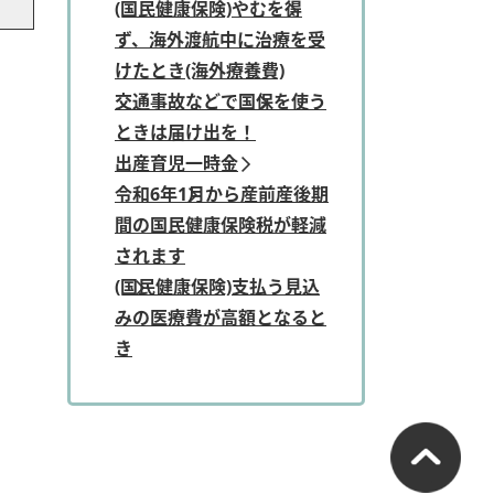
(国民健康保険)やむを得
ず、海外渡航中に治療を受
けたとき(海外療養費)
交通事故などで国保を使う
ときは届け出を！
出産育児一時金
令和6年1月から産前産後期
間の国民健康保険税が軽減
されます
(国民健康保険)支払う見込
みの医療費が高額となると
き