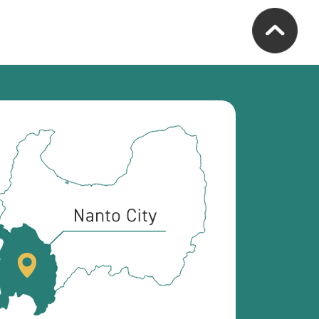
南
砺
市
の
位
置
を
記
し
た
地