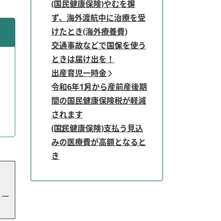
(国民健康保険)やむを得
ず、海外渡航中に治療を受
けたとき(海外療養費)
交通事故などで国保を使う
ときは届け出を！
出産育児一時金
令和6年1月から産前産後期
間の国民健康保険税が軽減
されます
(国民健康保険)支払う見込
みの医療費が高額となると
き
」
トー