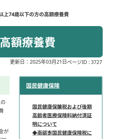
歳以上74歳以下の方の高額療養費
の高額療養費
更新日：2025年03月21日
ページID :
3727
国民健康保険
人の
国民健康保険税および後期
費
高齢者医療保険料納付済証
明について
金が
◆南砺市国民健康保険税に