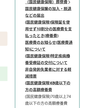
（国民健康保険）葬祭費
国民健康保険の加入・脱退
などの届出
(国民健康保険)保険証を使
用せず10割分の医療費を支
払ったとき(療養費)
医療費のお知らせ(医療費通
知)について
(国民健康保険)特定疾病療
養受療証の交付について
非自発的失業者に対する軽
減措置
(国民健康保険)69歳以下の
方の高額療養費
(国民健康保険)70歳以上74
歳以下の方の高額療養費