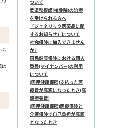
70
ついて
柔道整復師(接骨院)の治療
を受けられる方へ
「ジェネリック医薬品に関
するお知らせ」について
社会保険に加入できません
から
か?
国民健康保険における個人
額は
番号(マイナンバー)の利用
について
(国民健康保険)支払った医
療費が高額になったとき(高
額療養費)
(国民健康保険)医療保険と
介護保険で自己負担が高額
となったとき