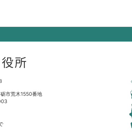
市役所
8
南砺市荒木1550番地
003
で