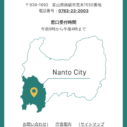
〒939-1692 富山県南砺市荒木1550番地
電話番号：
0763-23-2003
窓口受付時間
午前9時から午後4時まで
南
砺
市
の
位
置
を
記
し
た
地
図
。
お問い合わせ
庁舎案内
サイトマップ