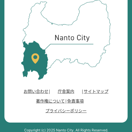
南
砺
市
の
位
置
を
記
し
た
地
図
。
お問い合わせ
庁舎案内
サイトマップ
富
著作権について
免責事項
山
県
プライバシーポリシー
の
南
西
Copyright (c) 2025 Nanto City. All Rights Reserved.