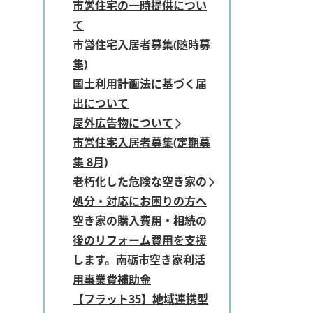
市営住宅の一時提供につい
て
市営住宅入居者募集(随時募
集)
国土利用計画法に基づく届
出について
屋外広告物について
市営住宅入居者募集(定期募
集 8月)
老朽化した危険な空き家の
処分・対応にお困りの方へ
空き家の購入費用・相続の
後のリフォーム費用を支援
します。南砺市空き家利活
用事業費補助金
【フラット35】地域連携型