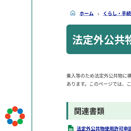
ホーム
くらし・手続
法定外公共
乗入等のため法定外公共物に
あります。このページでは、
関連書類
法定外公共物使用許可申請書 (