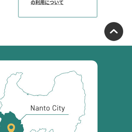
の利用について
南
砺
市
の
位
置
を
記
し