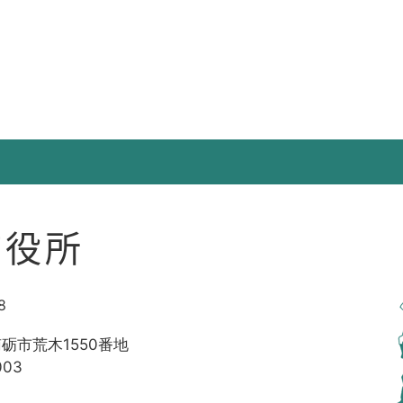
市役所
8
南砺市荒木1550番地
003