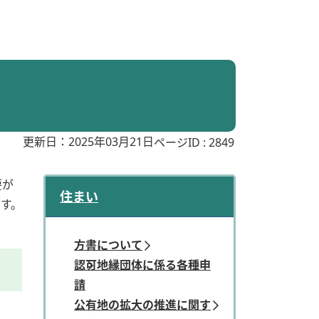
更新日：2025年03月21日
ページID :
2849
要が
住まい
す。
方書について
認可地縁団体に係る各種申
請
公有地の拡大の推進に関す