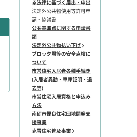
る法律に基づく届出・申出
法定外公共物使用等許可申
請・協議書
公共基準点に関する申請書
類
法定外公共物払い下げ
ブロック塀等の安全点検に
ついて
市営住宅入居者各種手続き
(入居者異動・車庫証明・退
去等)
市営住宅入居資格と申込み
方法
南砺市優良住宅団地開発支
援事業
克雪住宅普及事業