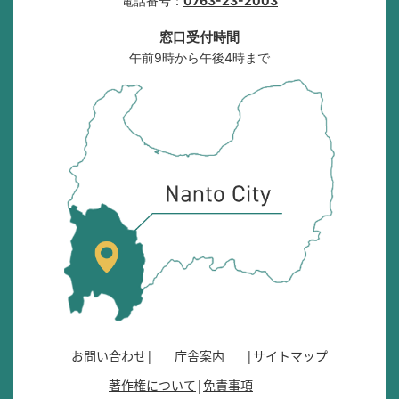
電話番号：
0763-23-2003
窓口受付時間
午前9時から午後4時まで
南
砺
市
の
位
置
を
記
し
た
地
図
。
お問い合わせ
庁舎案内
サイトマップ
富
著作権について
免責事項
山