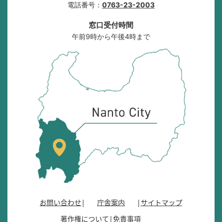
電話番号：
0763-23-2003
窓口受付時間
午前9時から午後4時まで
南
砺
市
の
位
置
を
記
し
た
地
図
。
お問い合わせ
庁舎案内
サイトマップ
富
著作権について
免責事項
山