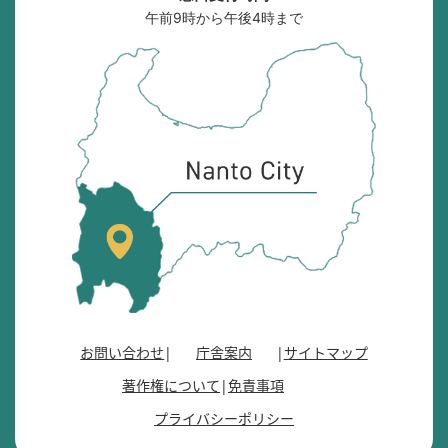
午前9時から午後4時まで
南
砺
市
の
位
置
を
記
し
た
地
図
。
お問い合わせ
庁舎案内
サイトマップ
富
著作権について
免責事項
山
県
プライバシーポリシー
の