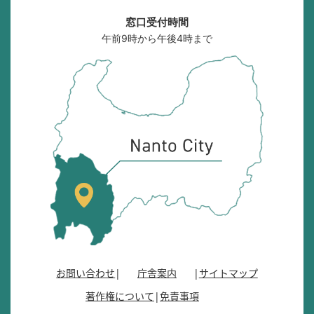
窓口受付時間
午前9時から午後4時まで
南
砺
市
の
位
置
を
記
し
た
地
図
。
お問い合わせ
庁舎案内
サイトマップ
富
著作権について
免責事項
山