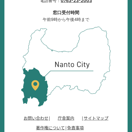
電話番号：
0763-23-2003
窓口受付時間
午前9時から午後4時まで
南
砺
市
の
位
置
を
記
し
た
地
図
。
お問い合わせ
庁舎案内
サイトマップ
富
著作権について
免責事項
山