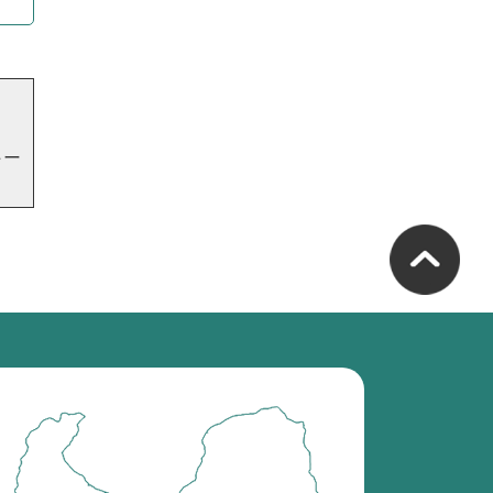
」
トー
南
砺
市