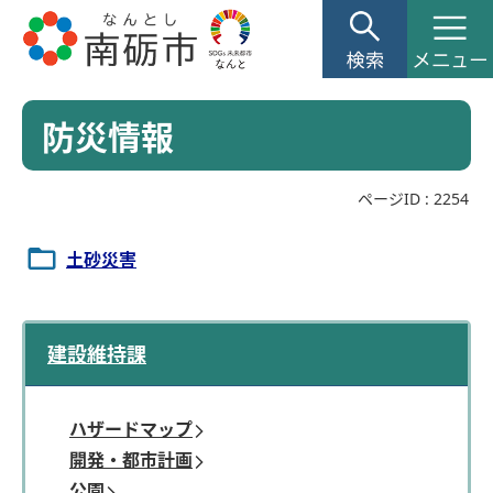
防災情報
ページID :
2254
土砂災害
建設維持課
ハザードマップ
開発・都市計画
公園