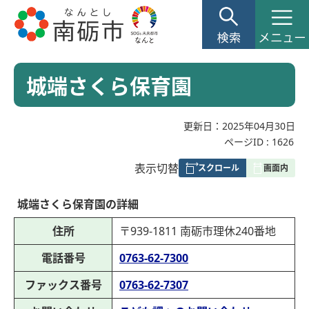
城端さくら保育園
更新日：2025年04月30日
ページID :
1626
表
表示切替
組
み
城端さくら保育園の詳細
の
住所
〒939-1811 南砺市理休240番地
電話番号
0763-62-7300
ファックス番号
0763-62-7307