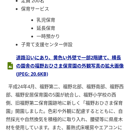
定員 200名
保育サービス
乳児保育
延長保育
一時預かり
子育て支援センター併設
道路沿いにあり、黄色い外壁で一部2階建て、横長
の園舎の福野おひさま保育園の外観写真の拡大画像
(JPEG: 20.6KB)
平成24年4月、福野第二、福野北部、福野南部、福野西
部、福野安居保育園の5園が統合し、福野小学校の西
側、旧福野第二保育園跡地に新しく「福野おひさま保育
園」開園しました。色彩や外観に配慮するとともに、自
然採光や自然換気を積極的に取り入れ、腰壁等に県産木
材を使用しています。また、蓄熱式床暖房やエアコンに