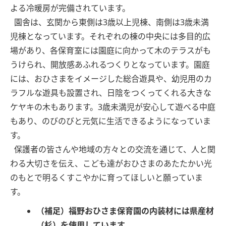
よる冷暖房が完備されています。
園舎は、玄関から東側は3歳以上児棟、南側は3歳未満
児棟となっています。それぞれの棟の中央には多目的広
場があり、各保育室には園庭に向かって木のテラスがも
うけられ、開放感あふれるつくりとなっています。園庭
には、おひさまをイメージした総合遊具や、幼児用のカ
ラフルな遊具も設置され、日陰をつくってくれる大きな
ケヤキの木もあります。3歳未満児が安心して遊べる中庭
もあり、のびのびと元気に生活できるようになっていま
す。
保護者の皆さんや地域の方々との交流を通じて、人と関
わる大切さを伝え、こども達がおひさまのあたたかい光
のもとで明るくすこやかに育ってほしいと願っていま
す。
（補足）福野おひさま保育園の内装材には県産材
（杉）を使用しています。