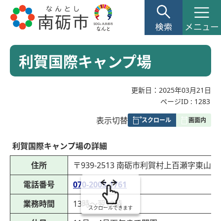
利賀国際キャンプ場
更新日：2025年03月21日
ページID :
1283
表
表示切替
組
み
利賀国際キャンプ場の詳細
の
住所
〒939-2513 南砺市利賀村上百瀬字東山8
電話番号
070-2003-1761
業務時間
13時～翌12時
スクロールできます