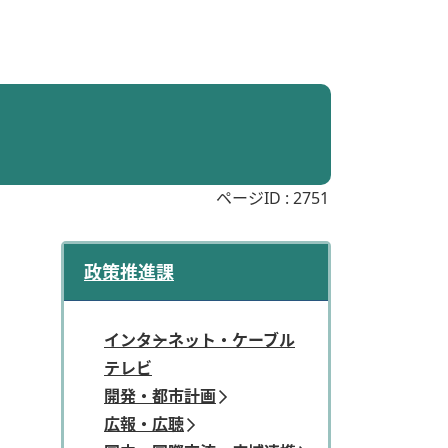
ページID :
2751
政策推進課
インターネット・ケーブル
テレビ
開発・都市計画
広報・広聴