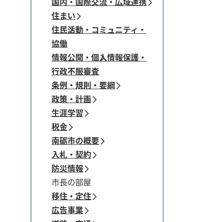
国内・国際交流・広域連携
住まい
住民活動・コミュニティ・
協働
情報公開・個人情報保護・
行政不服審査
条例・規則・要綱
政策・計画
生涯学習
税金
南砺市の概要
入札・契約
防災情報
市長の部屋
移住・定住
広告事業