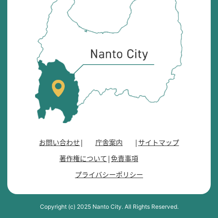
砺
市
の
位
置
を
記
し
た
地
図
。
お問い合わせ
庁舎案内
サイトマップ
富
著作権について
免責事項
山
県
プライバシーポリシー
の
南
西
Copyright (c) 2025 Nanto City. All Rights Reserved.