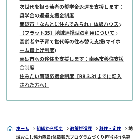
次世代を担う若者の奨学金返還を支援します：
奨学金の返還支援金制度
南砺市「なんとに住んでみられ」体験ハウス
【フラット35】地域連携型の利用について
高齢者や子育て世代等の住み替え支援(マイホ
ーム借上げ制度)
南砺市への移住を支援します：南砺市移住支援
金制度
住みたい南砺応援金制度【R8.3.31までに転入
された方へ】
ホーム
組織から探す
政策推進課
移住・定住
地
域おこし協力隊員(体験観光プログラムづくり担当)を1名募