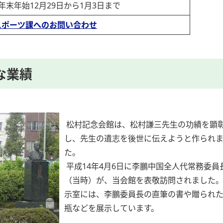
年末年始12月29日から1月3日まで
スポーツ課へのお問い合わせ
な業績
松村記念会館は、松村謙三先生の功績を顕
し、先生の遺志を後世に伝えようと作られ
た。
平成14年4月6日に李鵬中国全人代常務委員
（当時）が、当会館を表敬訪問されました
示室には、李鵬委員長の直筆の書や贈られ
瓶などを展示しています。