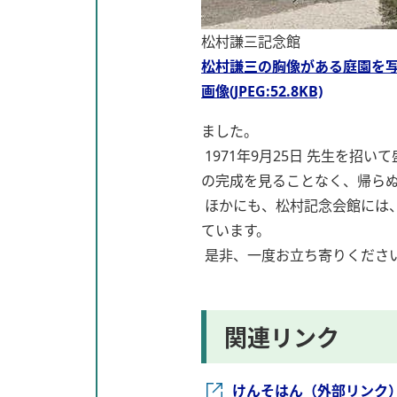
松村謙三記念館
松村謙三の胸像がある庭園を
画像(JPEG:52.8KB)
ました。
1971年9月25日 先生を招
の完成を見ることなく、帰ら
ほかにも、松村記念会館には
ています。
是非、一度お立ち寄りくださ
関連リンク
けんそはん（外部リンク