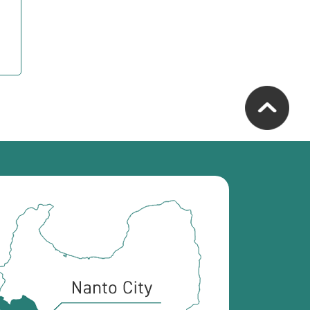
南
砺
市
の
位
置
を