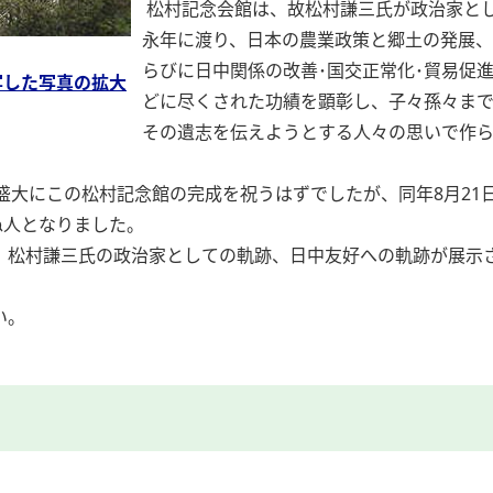
松村記念会館は、故松村謙三氏が政治家と
永年に渡り、日本の農業政策と郷土の発展
らびに日中関係の改善･国交正常化･貿易促
写した写真の拡大
どに尽くされた功績を顕彰し、子々孫々ま
その遺志を伝えようとする人々の思いで作
いて盛大にこの松村記念館の完成を祝うはずでしたが、同年8月21
ぬ人となりました。
、松村謙三氏の政治家としての軌跡、日中友好への軌跡が展示
い。
）