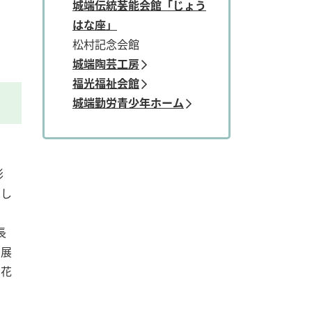
城端伝統芸能会館「じょう
はな座」
松村記念会館
城端陶芸工房
福光福祉会館
城端勤労青少年ホーム
彰
まし
長
。展
た花