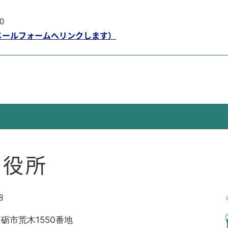
0
メールフォームへリンクします）
市役所
8
南砺市荒木1550番地