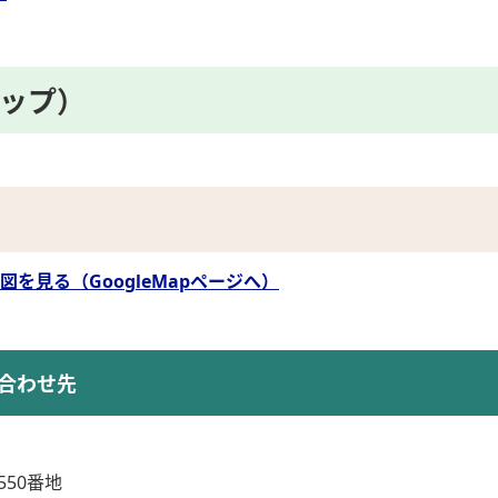
マップ）
を見る（GoogleMapページへ）
合わせ先
50番地