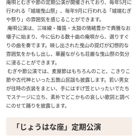
庵唄とむぎや節の定期公演が開催されており、毎年5月に
行われる「城端曳山祭」、毎年9月に行われる「城端むぎ
や祭り」の雰囲気を感じることができます。
庵唄公演は、三味線・篠笛・太鼓の情緒豊かで典雅なお
囃子に始まり、今に伝わる数十曲の庵唄から、選りすぐ
りの曲を奏でます。映し出された曳山の提灯が幻想的な
雰囲気をかもし出し、華麗ながらも荘厳な曳山祭の気分
に浸ることができます。
むぎや節公演では、麦屋節はもちろんのこと、こきりこ
節や古代神といった五箇山民謡も披露します。若い男女
が往時の衣装をまとい、手にはすげ笠といったいでたち
でステージに立ち、素朴でどこかもの哀しい歌詞と調べ
にのせて踊りを披露します。
「じょうはな座」定期公演