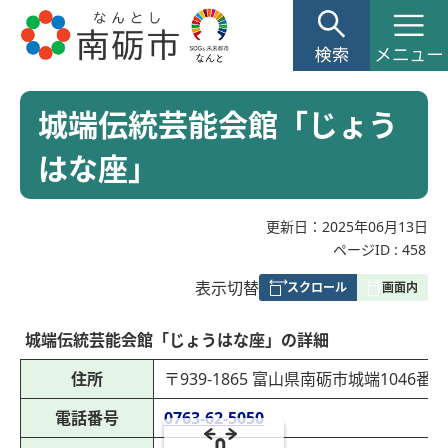
城端伝統芸能会館「じょう
はな座」
更新日：2025年06月13日
ページID :
458
表
表示切替
組
み
城端伝統芸能会館「じょうはな座」の詳細
の
住所
〒939-1865 富山県南砺市城端1046番地
電話番号
0763-62-5050