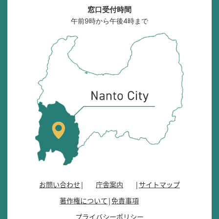
窓口受付時間
午前9時から午後4時まで
南
砺
市
の
位
置
を
記
し
た
地
図
。
お問い合わせ
庁舎案内
サイトマップ
富
著作権について
免責事項
山
県
プライバシーポリシー