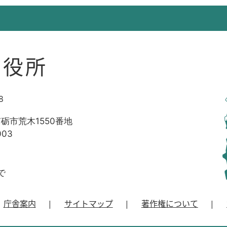
市役所
8
南砺市荒木1550番地
003
で
庁舎案内
サイトマップ
著作権について