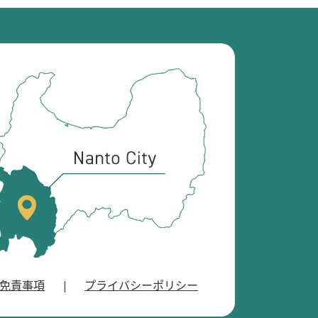
南
砺
市
の
位
置
を
記
し
た
地
図
。
免責事項
プライバシーポリシー
富
山