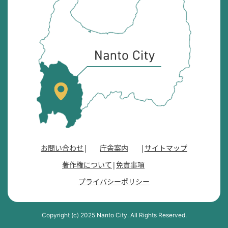
砺
市
の
位
置
を
記
し
た
地
図
。
お問い合わせ
庁舎案内
サイトマップ
富
著作権について
免責事項
山
県
プライバシーポリシー
の
南
西
Copyright (c) 2025 Nanto City. All Rights Reserved.