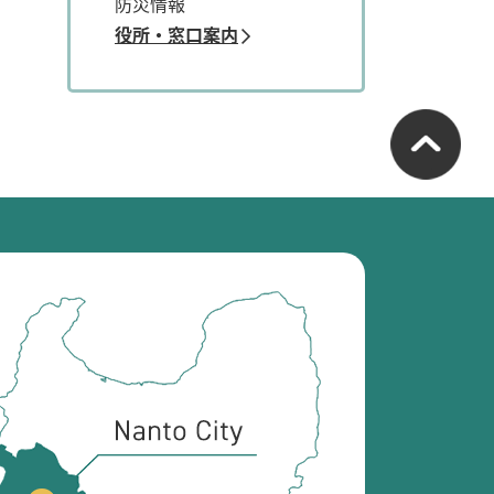
防災情報
役所・窓口案内
南
砺
市
の
位
置
を
記