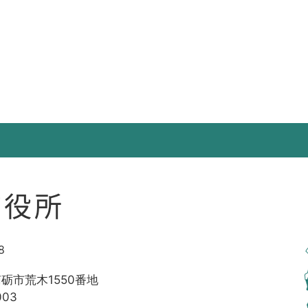
市役所
8
南砺市荒木1550番地
003