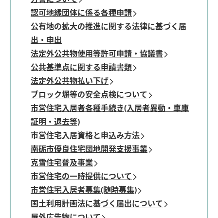
認可地縁団体に係る各種申請
公有地の拡大の推進に関する法律に基づく届
出・申出
法定外公共物使用等許可申請・協議書
公共基準点に関する申請書類
法定外公共物払い下げ
ブロック塀等の安全点検について
市営住宅入居者各種手続き(入居者異動・車庫
証明・退去等)
市営住宅入居資格と申込み方法
南砺市優良住宅団地開発支援事業
克雪住宅普及事業
市営住宅の一時提供について
市営住宅入居者募集(随時募集)
国土利用計画法に基づく届出について
屋外広告物について