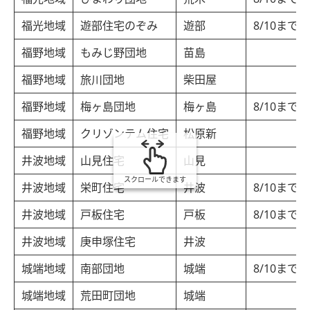
福光地域
遊部住宅のぞみ
遊部
8/10まで
福野地域
もみじ野団地
苗島
福野地域
旅川団地
柴田屋
福野地域
梅ヶ島団地
梅ヶ島
8/10まで
福野地域
クリゾンテム住宅
松原新
井波地域
山見住宅
山見
スクロールできます
井波地域
栄町住宅
井波
8/10まで
井波地域
戸板住宅
戸板
8/10まで
井波地域
庚申塚住宅
井波
城端地域
南部団地
城端
8/10まで
城端地域
荒田町団地
城端