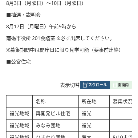
8月3日（月曜日）～10日（月曜日）
■抽選・説明会
8月17日（月曜日）午前9時から
南砺市役所 201会議室 ※必ず出席してください。
※募集期間中は開庁日に限り見学可能（要事前連絡）
■公営住宅
表
表示切替
組
み
名称
所在地
募集状況
の
福光地域
再開発ビル住宅
福光
福光地域
みなみ団地
福光
福光地域
ひまわり団地
荒木
8/10まで