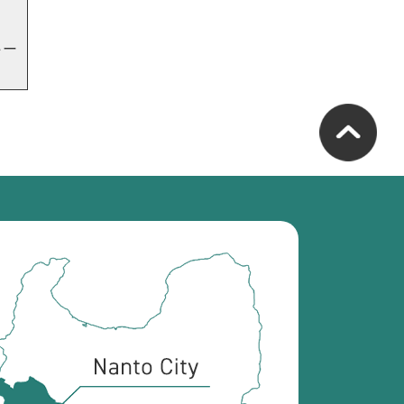
」
トー
南
砺
市
の
位
置
を