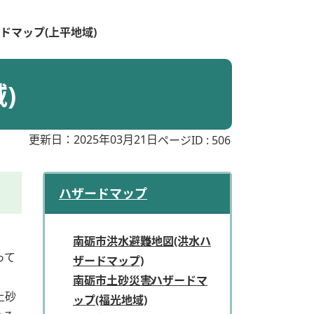
ドマップ(上平地域)
)
更新日：2025年03月21日
ページID :
506
ハザードマップ
南砺市洪水避難地図(洪水ハ
って
ザードマップ)
南砺市土砂災害ハザードマ
土砂
ップ(福光地域)