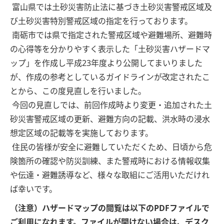
富山県では土砂災害防止法に基づき土砂災害警戒区域及
び土砂災害特別警戒区域の指定を行っております。
南砺市では県で指定された警戒区域や避難場所、避難時
の心得等を分かりやすく表示した「土砂災害ハザードマ
ップ」を作成し平成23年度より公開してまいりました
が、作成の参考としているガイドラインが改定されたこ
とから、この度見直しを行いました。
今回の見直しでは、前回作成時より変更・追加された土
砂災害警戒区域の更新、避難方向の記載、洪水時の浸水
想定区域の記載等を実施しております。
住民の皆様が安全に避難していただくため、日頃から危
険箇所の確認や防災訓練、また警戒時における情報収集
や伝達・避難誘導など、様々な取組にご活用いただけれ
ば幸いです。
（注意）ハザードマップの閲覧は以下のPDFファイルで
ご利用になれます。ファイルが開けない場合は、デスク