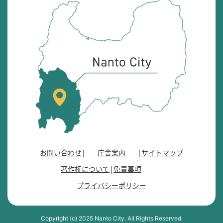
南
砺
市
の
位
置
を
記
し
た
地
図
。
お問い合わせ
庁舎案内
サイトマップ
富
著作権について
免責事項
山
県
プライバシーポリシー
の
南
西
Copyright (c) 2025 Nanto City. All Rights Reserved.