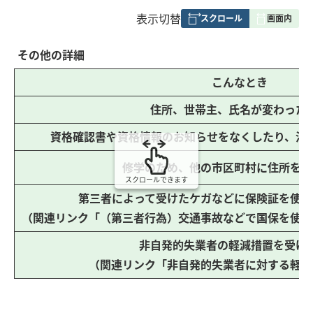
表
表示切替
組
み
その他の詳細
の
こんなとき
住所、世帯主、氏名が変わった
資格確認書や資格情報のお知らせをなくしたり、汚
修学のため、他の市区町村に住所を定
スクロールできます
第三者によって受けたケガなどに保険証を使っ
（関連リンク「（第三者行為）交通事故などで国保を使う
非自発的失業者の軽減措置を受け
（関連リンク「非自発的失業者に対する軽減