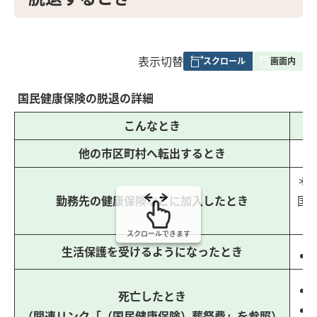
表
表示切替
組
み
国民健康保険の脱退の詳細
の
こんなとき
他の市区町村へ転出するとき
＊
勤務先の健康保険などに加入したとき
国
（
スクロールできます
生活保護を受けるようになったとき
死亡したとき
（関連リンク「（国民健康保険）葬祭費」を参照）