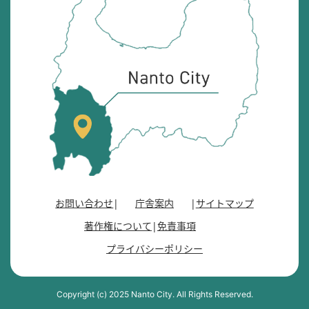
砺
市
の
位
置
を
記
し
た
地
図
。
お問い合わせ
庁舎案内
サイトマップ
富
著作権について
免責事項
山
県
プライバシーポリシー
の
南
西
Copyright (c) 2025 Nanto City. All Rights Reserved.