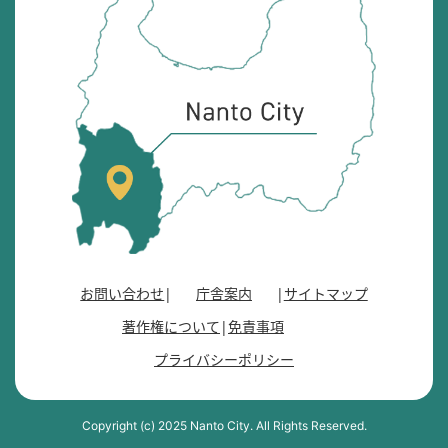
砺
市
の
位
置
を
記
し
た
地
図
。
お問い合わせ
庁舎案内
サイトマップ
富
著作権について
免責事項
山
県
プライバシーポリシー
の
南
西
Copyright (c) 2025 Nanto City. All Rights Reserved.