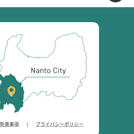
南
砺
市
の
位
置
を
記
し
た
地
図
。
免責事項
プライバシーポリシー
富