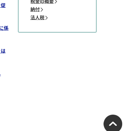
税金の概要
を促
納付
法人税
に係
きは
し