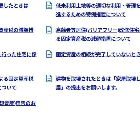
更したときは
低未利用土地等の適切な利用・管理
進するための特例措置について
資産税の減額措
高齢者等居住(バリアフリー)改修住宅
る固定資産税の減額措置について
を行った住宅に係
固定資産の相続が完了していないと
よる固定資産税
建物を取壊されたときは「家屋取壊
について
届」の提出をお願いします。
償却資産)申告のお