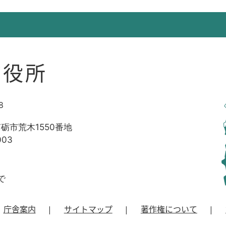
市役所
8
南砺市荒木1550番地
003
で
庁舎案内
サイトマップ
著作権について