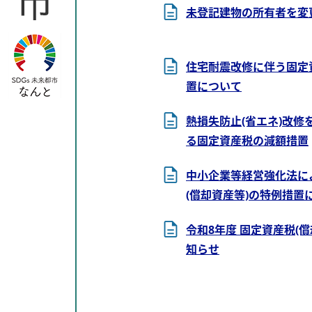
未登記建物の所有者を変
住宅耐震改修に伴う固定
置について
熱損失防止(省エネ)改修
る固定資産税の減額措置
中小企業等経営強化法に
(償却資産等)の特例措置
令和8年度 固定資産税(
知らせ